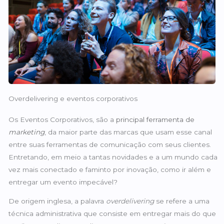
Overdelivering e eventos corporativos
Os Eventos Corporativos, são a
principal ferramenta de
marketing
, da maior parte das marcas que usam esse canal
entre suas ferramentas de comunicação com seus clientes.
Entretando, em meio a tantas novidades e a um mundo cada
vez mais conectado e faminto por inovação, como ir além e
entregar um evento impecável?
De origem inglesa, a palavra
overdelivering
se refere a uma
técnica administrativa que consiste em entregar mais do que