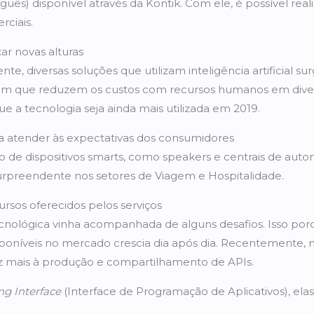
s) disponível através da Kontik. Com ele, é possível rea
ciais.
çar novas alturas
te, diversas soluções que utilizam inteligência artificial s
m que reduzem os custos com recursos humanos em divers
ue a tecnologia seja ainda mais utilizada em 2019.
ra atender às expectativas dos consumidores
 de dispositivos smarts, como speakers e centrais de auto
urpreendente nos setores de Viagem e Hospitalidade.
rsos oferecidos pelos serviços
ecnológica vinha acompanhada de alguns desafios. Isso po
poníveis no mercado crescia dia após dia. Recentemente, 
z mais à produção e compartilhamento de APIs.
ng Interface
(Interface de Programação de Aplicativos), elas 