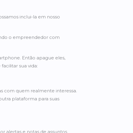
ossamos inclui-la em nosso
udando o empreendedor com
artphone. Então apague eles,
cilitar sua vida:
sas com quem realmente interessa.
 outra plataforma para suas
r alertas e notas de assuntos