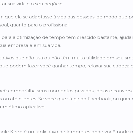
itar sua vida e o seu negócio
m que ela se adaptasse à vida das pessoas, de modo que p
oal, quanto para o profissional.
os para a otimização de tempo tem crescido bastante, aj
 sua empresa e em sua vida.
icativos que não usa ou não têm muita utilidade em seu sm
 que podem fazer você ganhar tempo, relaxar sua cabeça e fa
ocê compartilha seus momentos privados, ideias e conver
s ou até clientes. Se você quer fugir do Facebook, ou quer
um ótimo aplicativo.
gle Keep é um aplicativo de lembretes onde você pode po