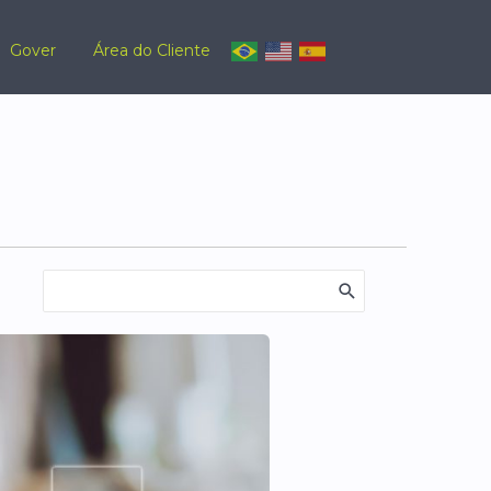
Gover
Área do Cliente
Procurar: