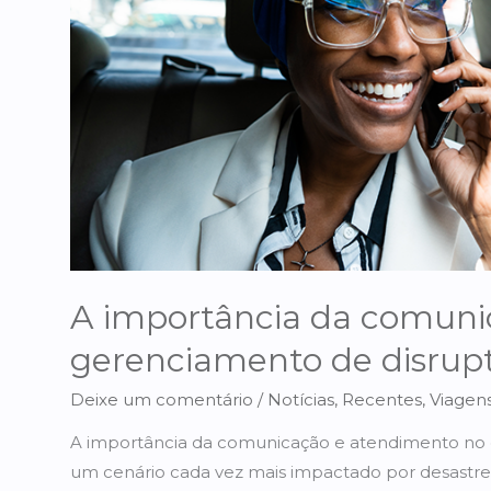
no
gerenciamento
de
disrupturas
nas
viagens
corporativas
A importância da comuni
gerenciamento de disrupt
Deixe um comentário
/
Notícias
,
Recentes
,
Viagens
A importância da comunicação e atendimento no g
um cenário cada vez mais impactado por desastres 