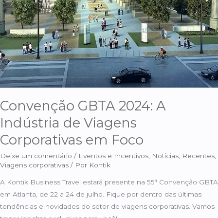
de
Viagens
Corporativas
em
Foco
Convenção GBTA 2024: A
Indústria de Viagens
Corporativas em Foco
Deixe um comentário
/
Eventos e Incentivos
,
Notícias
,
Recentes
,
Viagens corporativas
/ Por
Kontik
A Kontik Business Travel estará presente na 55ª Convenção GBTA
em Atlanta, de 22 a 24 de julho. Fique por dentro das últimas
tendências e novidades do setor de viagens corporativas. Vamos